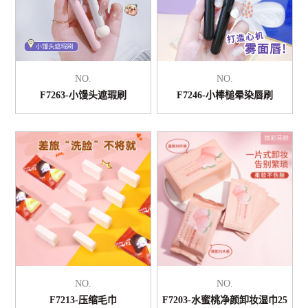
NO.
NO.
F7263-小馒头遮瑕刷
F7246-小棒槌晕染唇刷
NO.
NO.
F7213-压缩毛巾
F7203-水蜜桃净颜卸妆湿巾25