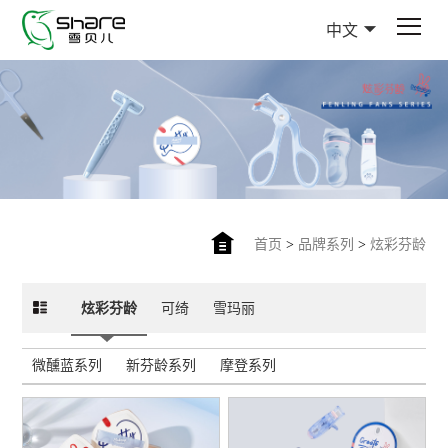
中文
首页
>
品牌系列
>
炫彩芬龄
炫彩芬龄
可绮
雪玛丽
微醺蓝系列
新芬龄系列
摩登系列