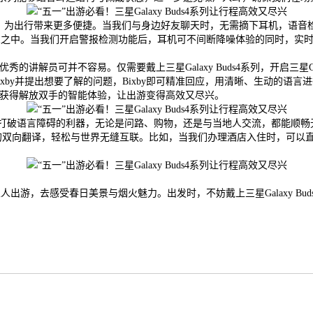
测等功能，为出行带来更多便捷。当我们与身边好友聊天时，无需摘下耳机，
乐之中。当我们开启警报检测功能后，耳机可不间断降噪体验的同时，实
解员可并不容易。仅需要戴上三星Galaxy Buds4系列，开启三星Ga
xby并提出想要了解的问题，Bixby即可精准回应，用清晰、生动的语
，获得解放双手的智能体验，让出游变得高效又尽兴。
打破语言障碍的利器，无论是问路、购物，还是与当地人交流，都能顺畅无阻。三星
机传声的双向翻译，轻松与世界无缝互联。比如，当我们办理酒店入住时，可
去感受春日美景与烟火魅力。出发时，不妨戴上三星Galaxy Buds4