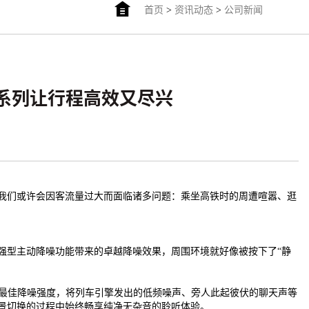
首页
>
资讯动态
>
公司新闻
ds4系列让行程高效又尽兴
，我们或许会因客流量过大而面临诸多问题：乘坐高铁时的周遭喧嚣、逛
增强型主动降噪功能带来的卓越降噪效果，周围环境就好像被按下了“静
整至最佳降噪强度，将列车引擎发出的低频噪声、旁人此起彼伏的聊天声等
在场景切换的过程中始终畅享纯净无杂音的聆听体验。