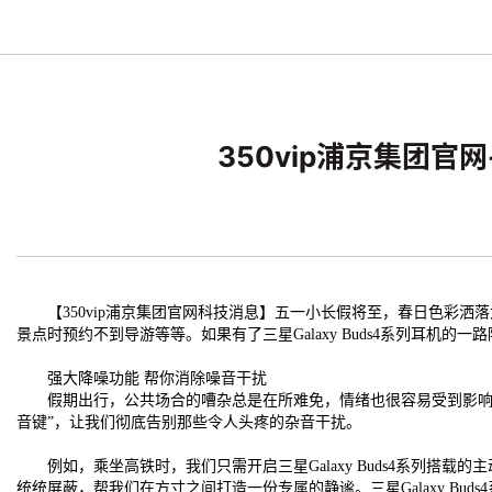
350vip浦京集团官网
【350vip浦京集团官网科技消息】五一小长假将至，春日色彩洒
景点时预约不到导游等等。如果有了三星Galaxy Buds4系列耳机
强大降噪功能 帮你消除噪音干扰
假期出行，公共场合的嘈杂总是在所难免，情绪也很容易受到影响，甚至
音键”，让我们彻底告别那些令人头疼的杂音干扰。
例如，乘坐高铁时，我们只需开启三星Galaxy Buds4系列搭
统统屏蔽，帮我们在方寸之间打造一份专属的静谧。三星Galaxy B