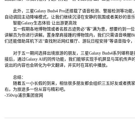
此外，三星Galaxy Buds4 Pro还搭载了语音检测、警报检
自动调回主动降噪模式，让我们继续沉浸在安静的氛围或者美妙的音
智能Galaxy生态体验 让出游更高效
五一假期各地博物馆或者名胜古迹势必“客”满为患，想要约到一位优秀的讲
讲解员为你进行讲解。置身摩肩接踵的博物馆内，我们只需语音唤醒Bi
们还能借助耳机下达“查找附近网红餐厅、游玩日程安排”等语音指令
对于五一期间选择出境旅游的朋友，三星Galaxy Buds4系列堪称是
接后，通过Galaxy AI的同传功能，我们能够实现手机屏显与耳
说出的内容也会转化为中文翻译，并实时在耳机中播放。
总结：
随着五一小长假的到来，相信很多朋友都会组织三五好友或者携家人出游，
右，为旅途多一份从容与精彩吧。
-350vip浦京集团官网