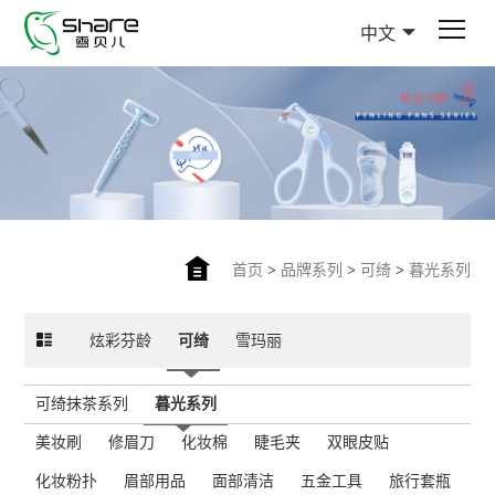
中文
首页
>
品牌系列
>
可绮
>
暮光系列
炫彩芬龄
可绮
雪玛丽
可绮抹茶系列
暮光系列
美妆刷
修眉刀
化妆棉
睫毛夹
双眼皮贴
化妆粉扑
眉部用品
面部清洁
五金工具
旅行套瓶