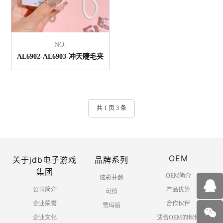
NO.
AL6902-AL6903-冲天睫毛夹
共 1 页 3 条
OEM
关于jdb电子游戏
品牌系列
集团
OEM简介
炫彩芬龄
公司简介
产品优势
可绮
企业荣誉
合作伙伴
雪玛丽
企业文化
适合OEM的伙伴