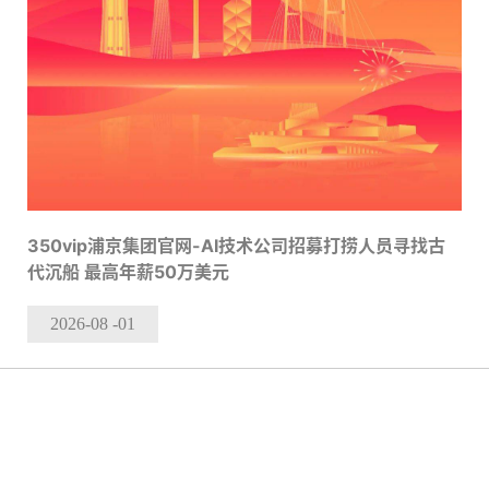
350vip浦京集团官网-AI技术公司招募打捞人员寻找古
代沉船 最高年薪50万美元
2026-08
-01