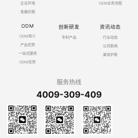
企业环境
OEM业务流程
发展历程
ODM
创新研发
资讯动态
ODM简介
专利产品
行业动态
产品优势
公司新闻
一站式服务
美妆护肤
ODM优势
服务热线
4009-309-409