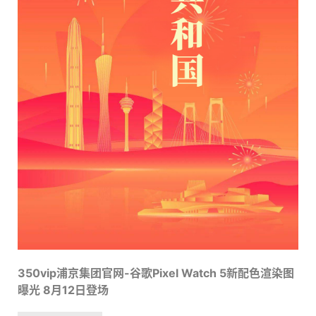
350vip浦京集团官网-谷歌Pixel Watch 5新配色渲染图
曝光 8月12日登场