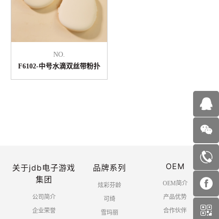
NO.
F6102-中号水滴双丝带粉扑
OEM
共 1 页 9 条
关于jdb电子游戏
品牌系列
集团
OEM简介
炫彩芬龄
公司简介
产品优势
可绮
企业荣誉
合作伙伴
雪玛丽