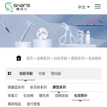
中文
首页
>
品牌系列
>
炫彩芬龄
>
摩登系列
>
化妆粉扑
炫彩芬龄
可绮
雪玛丽
微醺蓝系列
新芬龄系列
摩登系列
修眉刀
化妆棉
睫毛夹
双眼皮贴
化妆粉扑
眉部用品
旅行套瓶